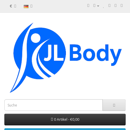
€
0 Artikel - €0,00