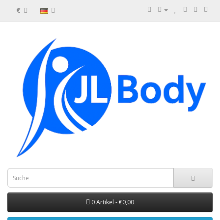
€
0 Artikel - €0,00