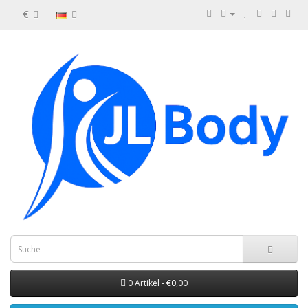
€
0 Artikel - €0,00