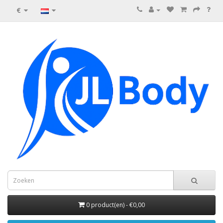
€
0 product(en) - €0,00